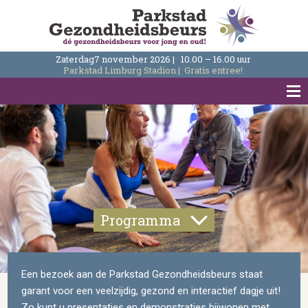
Zaterdag
7 november 2026
|
10.00 – 16.00 uur
Parkstad Limburg Stadion
|
Gratis entree!
Tog
nav
Programma
Een bezoek aan de Parkstad Gezondheidsbeurs staat
garant voor een veelzijdig, gezond en interactief dagje uit!
Zo kunt u presentaties en demonstraties bijwonen met